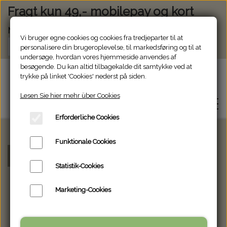
Fragt kun 49,- mobilepay og kort
Modtag vores nyhedsbrev via e-mail
Vi bruger egne cookies og cookies fra tredjeparter til at
Register
personalisere din brugeroplevelse, til markedsføring og til at
undersøge, hvordan vores hjemmeside anvendes af
besøgende. Du kan altid tilbagekalde dit samtykke ved at
Glasjanne
trykke på linket 'Cookies' nederst på siden.
Lesen Sie hier mehr über Cookies
Erforderliche Cookies
Funktionale Cookies
WEBSHOP
Startseite
Namensschild
Namensschild
Statistik-Cookies
WER IST GLASJANNE
Marketing-Cookies
KONTAKT