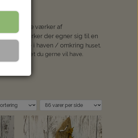
ere og større værker af
rkunst værker der egner sig til en
 bruges ude i haven / omkring
huset.
n bestille det du gerne vil have.