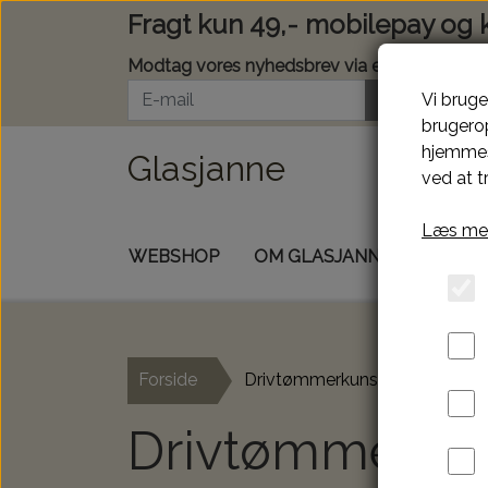
Fragt kun 49,- mobilepay og 
Modtag vores nyhedsbrev via e-mail
Tilmeld
Vi bruge
brugerop
hjemmes
Glasjanne
ved at t
Læs mer
WEBSHOP
OM GLASJANNE
KONTA
Forside
Drivtømmerkunst
Drivtømmerku