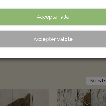
Acceptér alle
ret på drivtømmer. I butikken finder du mange fl
er på mit værksted i butikken. Unikke drivtømme
kunst kan bruges inde i huset, Ligesom alt kan
Acceptér valgte
ager lige nu. Billeder kan sendes, ligesom du også ka
ål.