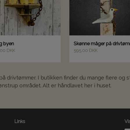
rg byen
Skønne måger på drivtø
,00 DKK
595,00 DKK
t på drivtømmer. I butikken finder du mange flere og
nstrup området. Alt er håndlavet her i huset.
Links
Vi