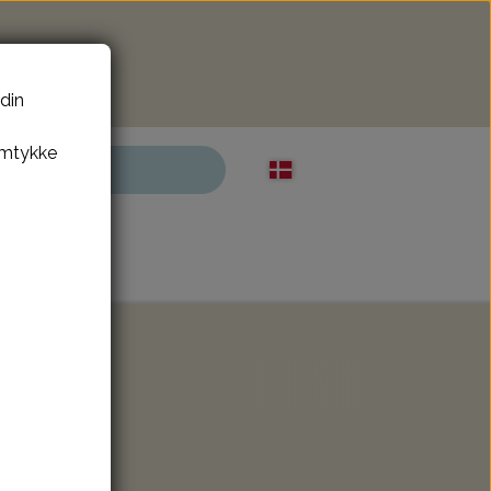
 din
amtykke