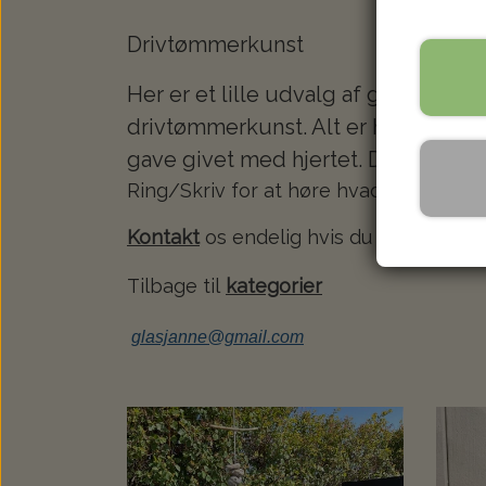
Drivtømmerkunst
Her er et lille udvalg af glas monte
drivtømmerkunst. Alt er håndlavet h
gave givet med hjertet. Drivtømmer
Ring/Skriv for at høre hvad der er på l
Kontakt
os endelig hvis du har spørgsm
Tilbage til
kategorier
glasjanne@gmail.com