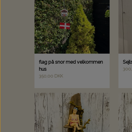
flag på snor med velkommen
Sejl
hus
300
350,00 DKK