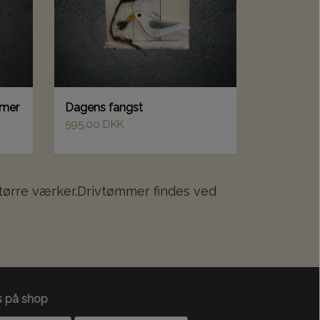
mmer
Dagens fangst
595,00 DKK
 større værker.Drivtømmer findes ved
s på shop