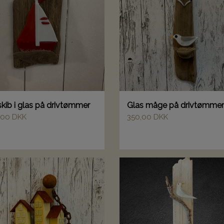
skib i glas på drivtømmer
Glas måge på drivtømmer
,00 DKK
350,00 DKK