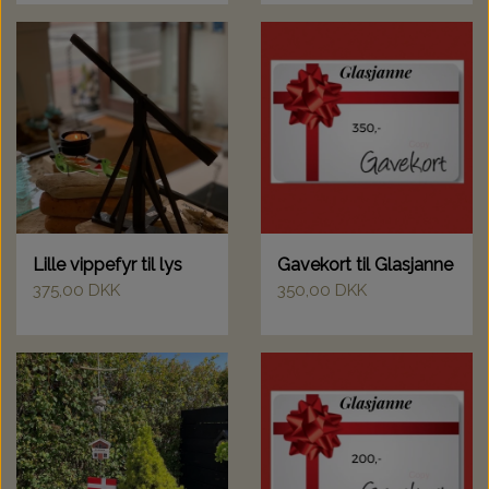
Lille vippefyr til lys
Gavekort til Glasjanne
375,00 DKK
350,00 DKK