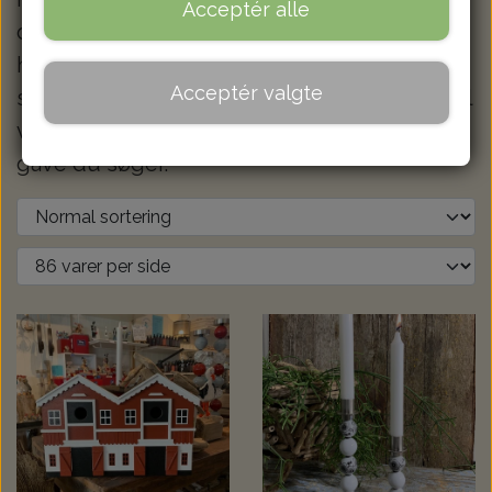
Acceptér alle
den personlige gave og gaven til
ham/hende der har alt. Ser du ikke det her
Acceptér valgte
som du søger, så skriv/ring endelig, og så vil
vi ved fælles hjælp komme frem til den
gave du søger.