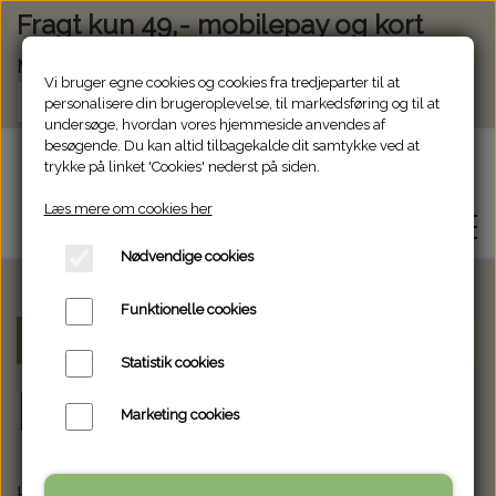
Fragt kun 49,- mobilepay og kort
Modtag vores nyhedsbrev via e-mail
Vi bruger egne cookies og cookies fra tredjeparter til at
Tilmeld
personalisere din brugeroplevelse, til markedsføring og til at
undersøge, hvordan vores hjemmeside anvendes af
besøgende. Du kan altid tilbagekalde dit samtykke ved at
Glasjanne
trykke på linket 'Cookies' nederst på siden.
Læs mere om cookies her
Nødvendige cookies
Funktionelle cookies
WEBSHOP
Forside
Populære varer
Statistik cookies
OM GLASJANNE
Populære varer
Marketing cookies
KONTAKT
Her er de mest populære varer. Der er både