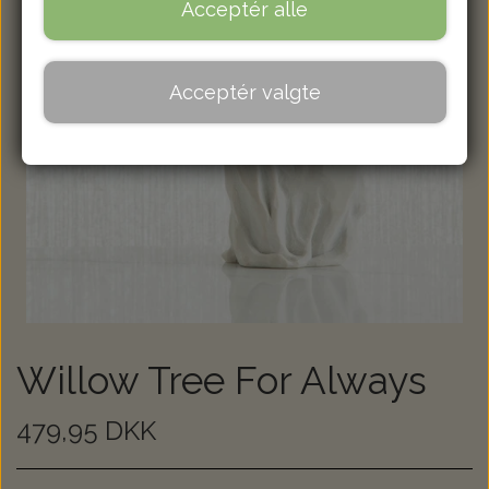
Acceptér alle
Acceptér valgte
Willow Tree For Always
479,95 DKK