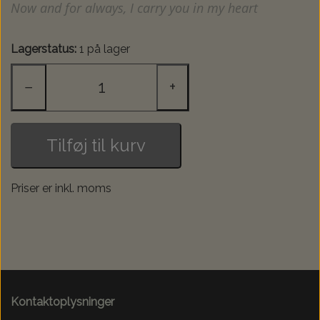
Now and for always, I carry you in my heart
Lagerstatus:
1 på lager
−
+
Tilføj til kurv
Priser er inkl. moms
Kontaktoplysninger