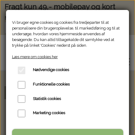
Fragt kun 49,- mobilepay og kort
Modtag vores nyhedsbrev via e-mail
Vi bruger egne cookies og cookies fra tredjeparter til at
Tilmeld
personalisere din brugeroplevelse, til markedsføring og til at
undersøge, hvordan vores hjemmeside anvendes af
besøgende. Du kan altid tilbagekalde dit samtykke ved at
Glasjanne
trykke på linket 'Cookies' nederst på siden.
Læs mere om cookies her
Nødvendige cookies
Funktionelle cookies
WEBSHOP
Forside
Willow Tree.
Willow Tree For Always
Statistik cookies
OM GLASJANNE
Marketing cookies
KONTAKT