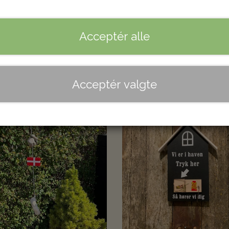
 i butikken. Mange af dem er helt unikke og de
Acceptér alle
il stå godt i ethvert hjem.
Acceptér valgte