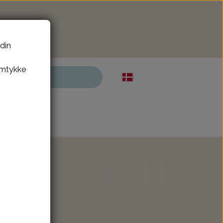
 din
amtykke