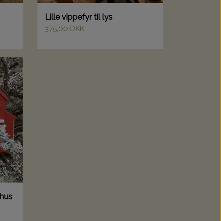
Lille vippefyr til lys
375,00 DKK
shus