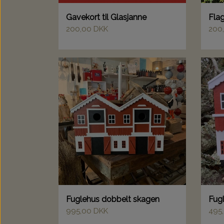
Gavekort til Glasjanne
Flag
200,00 DKK
200
Fuglehus dobbelt skagen
Fug
995,00 DKK
495