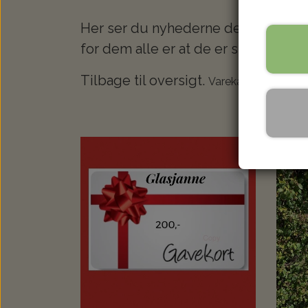
Her ser du nyhederne der er kommet
for dem alle er at de er smukke og v
Tilbage til oversigt.
Varekategorier