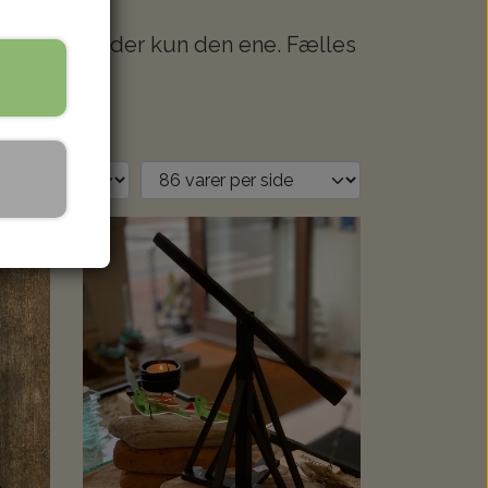
rfor findes der kun den ene. Fælles