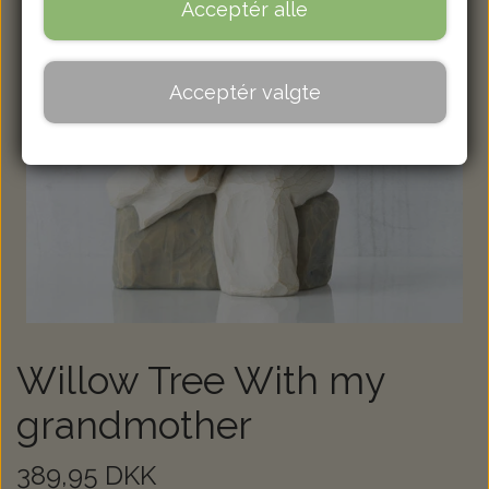
Acceptér alle
Acceptér valgte
Willow Tree With my
grandmother
389,95 DKK