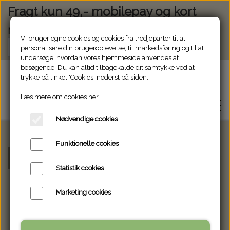
Fragt kun 49,- mobilepay og kort
Modtag vores nyhedsbrev via e-mail
Vi bruger egne cookies og cookies fra tredjeparter til at
Tilmeld
personalisere din brugeroplevelse, til markedsføring og til at
undersøge, hvordan vores hjemmeside anvendes af
besøgende. Du kan altid tilbagekalde dit samtykke ved at
Glasjanne
trykke på linket 'Cookies' nederst på siden.
Læs mere om cookies her
Nødvendige cookies
Funktionelle cookies
WEBSHOP
Forside
Willow Tree.
Willow Tree With my gra
Statistik cookies
OM GLASJANNE
Marketing cookies
KONTAKT